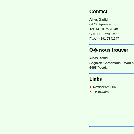
Contact
Athos Biadici
6676 Bignasco
Tel: +4191 7551348
Cell: +4179 6510327
Fax: +4191 7541147
O� nous trouver
Athos Biadici
Segheria-Carpenteria-Lavori ed
6695 Peccia
Links
Navigacom Lillo
TicinoCom