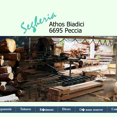
penterie
Toitures
Divers
Con
B�timent
O� nous trouver