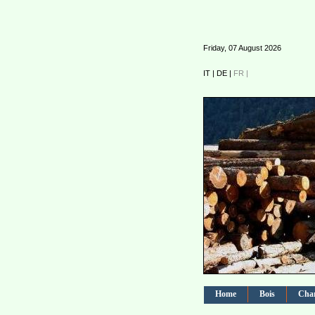
Friday, 07 August 2026
IT |
DE |
FR |
Home
Bois
Char