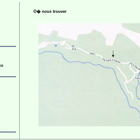
O� nous trouver
ili