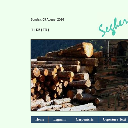
Sunday, 09 August 2026
IT |
DE |
FR |
Home
Legnami
Carpenteria
Copertura Tetti